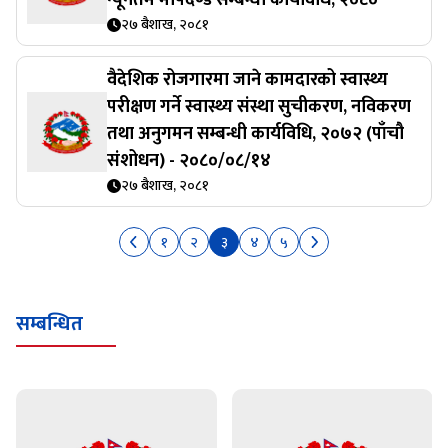
न्यूनतम मापदण्ड सम्बन्धी कार्यविधि, २०८०
२७ बैशाख, २०८१
वैदेशिक रोजगारमा जाने कामदारको स्वास्थ्य
परीक्षण गर्ने स्वास्थ्य संस्था सुचीकरण, नविकरण
तथा अनुगमन सम्बन्धी कार्यविधि, २०७२ (पाँचौ
संशोधन) - २०८०/०८/१४
२७ बैशाख, २०८१
१
२
३
४
५
सम्बन्धित