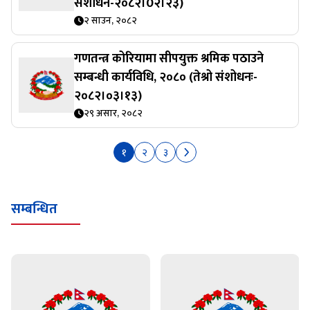
संशोधन-२०८२।0२।२३)
२ साउन, २०८२
गणतन्त्र कोरियामा सीपयुक्त श्रमिक पठाउने
सम्बन्धी कार्यविधि, २०८० (तेश्रो संशोधनः-
२०८२।०३।१३)
२९ असार, २०८२
१
२
३
सम्बन्धित