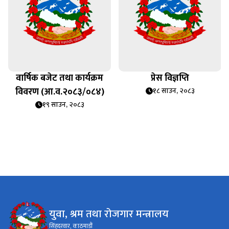
वार्षिक बजेट तथा कार्यक्रम
प्रेस विज्ञप्ति
विवरण (आ.व.२०८३/०८४)
१८ साउन, २०८३
१९ साउन, २०८३
युवा, श्रम तथा रोजगार मन्त्रालय
सिंहदरवार, काठमाडौं