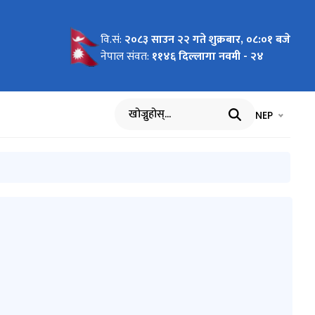
वि.सं:
२०८३ साउन २२ गते शुक्रबार, ०८:०१ बजे
िधेयकको
म्बन्धी
८)-
्न बनेको
क स्वास्थ्य
ार्य गर्न
मिकहरुलाई
मीलाई
षण शुल्क
्देशिका,
ना
ि, २०८०
थ्य संस्था
ास्थ्य
ोधन)
यक्त गरिएको
्बन्धित
०८१-१२-०३
१-२७
ा ।
ा ।
ीहरूलाई
य भएको
न दिने
न्धी प्रेस
५)
े सम्बन्धी
मीहरुलाई
ूचना (मिति
थ्य
वज्यूबाट
ानको लागि
(पहिलो
्डारीज्यूको
ाग गरिएको
हान
नेपाल संवत:
११४६ दिल्लागा नवमी - २४
रगति
ना।
चना
 मा संधोकन
ाध्यमबाट
चना
ी सूचना-
भाषा चयन गर्नुह
भाषा प
NEP
खोज्नुहोस्
२०८२ माघ १ देखि चैत्र मसान्तसम्म)