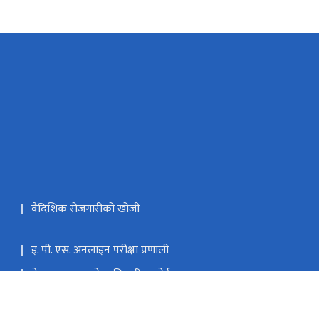
वैदिशिक रोजगारीको खोजी
इ. पी. एस. अनलाइन परीक्षा प्रणाली
नेपाल सरकारको आधिकारिक पोर्टल
सिंहदरबार गेटपास