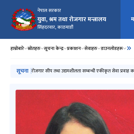
नेपाल सरकार
युवा, श्रम तथा रोजगार मन्त्रालय
म
मुख्य न
सिंहदरवार, काठमाडौं
हाम्रोबारे
स्रोतहरु
सूचना केन्द्र
प्रकाशन
सेवाहरु
डाउनलोडहरू
मुख्य नेभिगेसनमा जानुहोस्
सूचना
प्रशिक्षकको सूचि दर्ता सम्बन्धी सूचना।
RIN Cohort III को सूचना सम्बन्धमा।
रोजगार सीप तथा उद्यमशीलता सम्बन्धी एकीकृत सेवा प्रवाह क
सूचनाको हक सम्बन्धी ऐन, २०६४ को दफा ५ र सूचनाको हक सम
राष्ट्रिय व्यवसायजन्य सुरक्षा तथा स्वास्थ्य कार्यक्रम (२०८३-