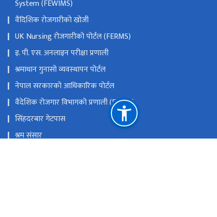
System (FEWIMS)
वैदिशिक रोजगारीको खोजी
UK Nursing रोजगारीको पोर्टल (FERMS)
इ. पी. एस. अनलाइन परीक्षा प्रणाली
श्रमाधान गुनासो व्यवस्थापन पोर्टल
नेपाल सरकारको आधिकारिक पोर्टल
वैदेशिक रोजगार विभागको प्रणाली (FEIMS)
सिंहदरबार गेटपास
श्रम संसार
राष्ट्रिय प्राकृतिक स्रोत तथा वित्त आयोग
सिंहदरवार, काठमाडौं
info@moless.gov.np/admin@moless.gov.np
९७७-१-४२११९६३