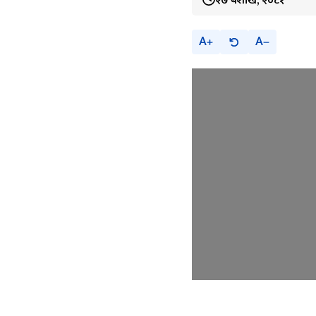
२७ बैशाख, २०८१
A
A