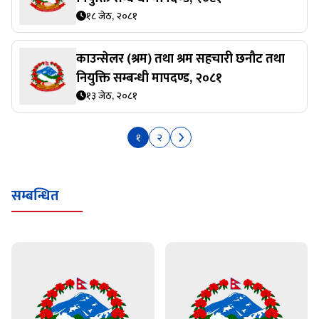
१८ जेठ, २०८१
काउन्सेलर (श्रम) तथा श्रम सहचारी छनौट तथा
नियुक्ति सम्बन्धी मापदण्ड, २०८१
१३ जेठ, २०८१
१
२
सम्बन्धित